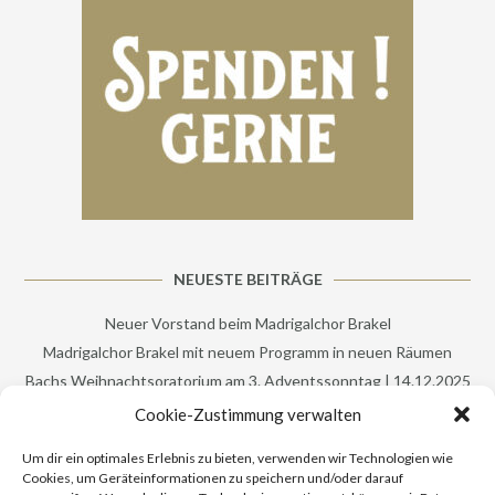
NEUESTE BEITRÄGE
Neuer Vorstand beim Madrigalchor Brakel
Madrigalchor Brakel mit neuem Programm in neuen Räumen
Bachs Weihnachtsoratorium am 3. Adventssonntag | 14.12.2025
Festkonzert in Brakel setzt bewegendes Zeichen
Cookie-Zustimmung verwalten
Die Glocke ruft zum Frieden (Konzert am 28.09.2025)
Um dir ein optimales Erlebnis zu bieten, verwenden wir Technologien wie
Cookies, um Geräteinformationen zu speichern und/oder darauf